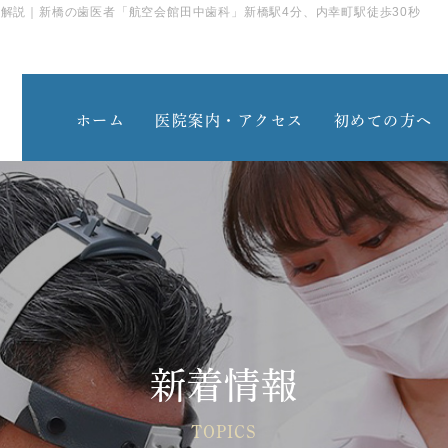
解説｜新橋の歯医者「航空会館田中歯科」新橋駅4分、内幸町駅徒歩30秒
ホーム
医院案内・アクセス
初めての方へ
新着情報
TOPICS