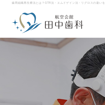
歯周組織再生療法とは？GTR法・エムドゲイン法・リグロスの違いを