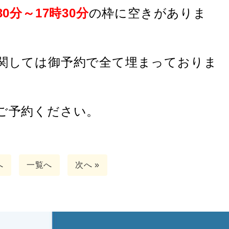
30分～17時30分
の枠
に空きがありま
関しては御予約で全て埋まっておりま
てご予約ください。
へ
一覧へ
次へ »