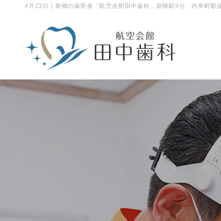
4月23日｜新橋の歯医者「航空会館田中歯科」新橋駅4分、内幸町駅徒