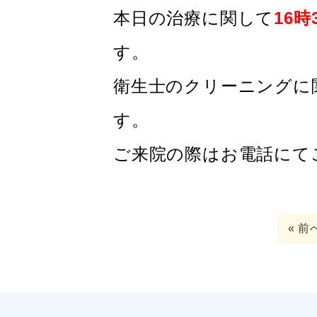
本日の治療に関して
16
時
す。
衛生士のクリーニングに
す。
ご来院の際はお電話に
« 前