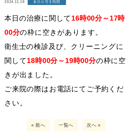
本日の空き時間
2024.11.19
本日の治療に関して
16
時00分～17時
00分
の枠
に空きがあります。
衛生士の検診及び、クリーニングに
関して
18時00分～19時00分
の枠に空
きが出ました。
ご来院の際はお電話にてご予約くだ
さい。
« 前へ
一覧へ
次へ »